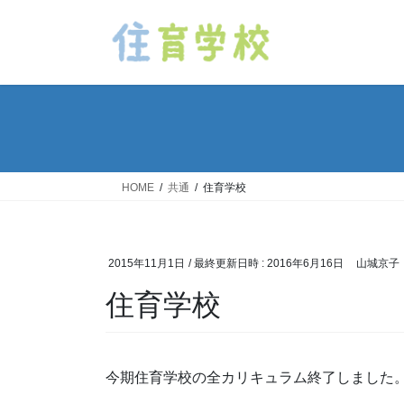
コ
ナ
ン
ビ
テ
ゲ
ン
ー
ツ
シ
へ
ョ
ス
ン
キ
に
ッ
移
HOME
共通
住育学校
プ
動
2015年11月1日
/ 最終更新日時 :
2016年6月16日
山城京子
住育学校
今期住育学校の全カリキュラム終了しました