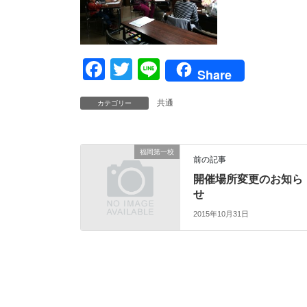
F
T
Li
Share
a
wi
n
共通
カテゴリー
c
tt
e
e
er
b
福岡第一校
前の記事
o
開催場所変更のお知ら
o
せ
2015年10月31日
k