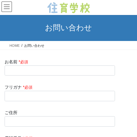
コ
ナ
ン
ビ
テ
ゲ
ン
ー
お問い合わせ
ツ
シ
へ
ョ
ス
ン
HOME
お問い合わせ
キ
に
ッ
移
プ
動
お名前
*必須
フリガナ
*必須
ご住所