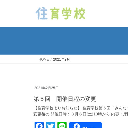
コ
ナ
ン
ビ
テ
ゲ
ン
ー
ツ
シ
へ
ョ
ス
ン
キ
に
ッ
移
HOME
2021年2月
プ
動
2021年2月25日
第５回 開催日程の変更
【住育学校よりお知らせ】 住育学校第５回「みんな
変更後の 開催日時：３月６日(土)10時から 内容：床
F
T
Li