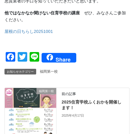
悪質業者の手口を知っていただきたいと思います。
他ではなかなか聞けない住育学校の講座
ぜひ、みなさんご参加
ください。
屋根の日ちらし20251001
F
T
Li
Share
a
wi
n
福岡第一校
お知らせカテゴリー
c
tt
e
e
er
福岡第一校
b
前の記事
o
2025住育学校ふくおかを開催し
ます！
o
2025年4月17日
k