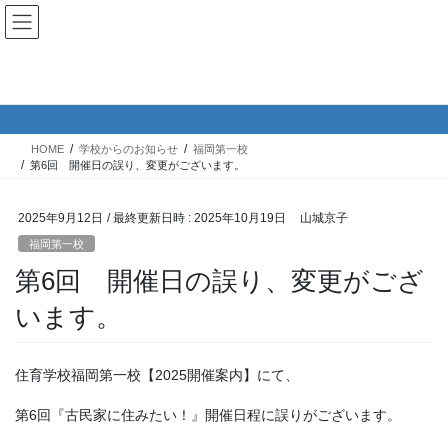
コ
ナ
ン
ビ
テ
ゲ
ン
ー
学校からのお知らせ
ツ
シ
へ
ョ
ス
ン
HOME
学校からのお知らせ
福岡第一校
キ
に
第6回 開催日の誤り、変更がございます。
ッ
移
プ
動
2025年9月12日
/ 最終更新日時 :
2025年10月19日
山城京子
福岡第一校
第6回 開催日の誤り、変更がござ
います。
住育学校福岡第一校【2025開催案内】にて、
第6回『古民家に住みたい！』開催日程に誤りがございます。